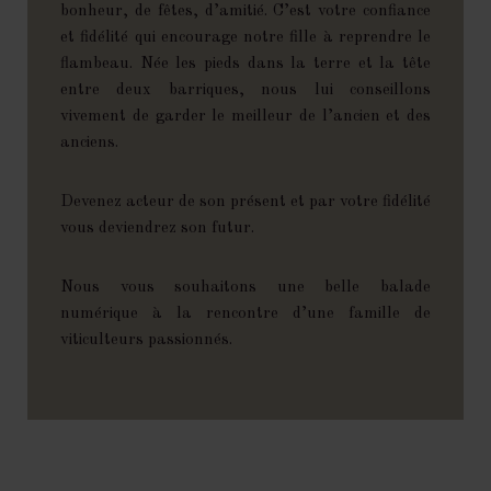
bonheur, de fêtes, d’amitié. C’est votre confiance
et fidélité qui encourage notre fille à reprendre le
flambeau. Née les pieds dans la terre et la tête
entre deux barriques, nous lui conseillons
vivement de garder le meilleur de l’ancien et des
anciens.
Devenez acteur de son présent et par votre fidélité
vous deviendrez son futur.
Nous vous souhaitons une belle balade
numérique à la rencontre d’une famille de
viticulteurs passionnés.