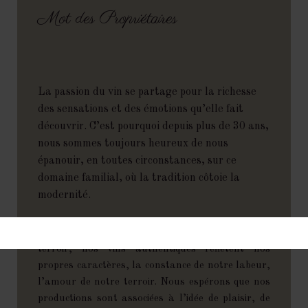
Mot des Propriétaires
La passion du vin se partage pour la richesse
des sensations et des émotions qu’elle fait
découvrir. C’est pourquoi depuis plus de 30 ans,
nous sommes toujours heureux de nous
épanouir, en toutes circonstances, sur ce
domaine familial, où la tradition côtoie la
modernité.
De génération en génération, entre soleil et
terroir, nos vins authentiques reflètent nos
propres caractères, la constance de notre labeur,
l’amour de notre terroir. Nous espérons que nos
productions sont associées à l’idée de plaisir, de