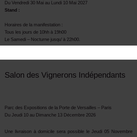
Du Vendredi 30 Mai au Lundi 10 Mai 2027
Stand :
Horaires de la manifestation :
Tous les jours de 10hh à 19h00
Le Samedi – Nocturne jusqu’ à 22h00.
Une livraison à domicile sera possible à la fin du salon
Salon des Vignerons Indépendants
Parc des Expositions de la Porte de Versailles – Paris
Du Jeudi 10 au Dimanche 13 Décembre 2026
Une livraison à domicile sera possible le Jeudi 05 Novembre