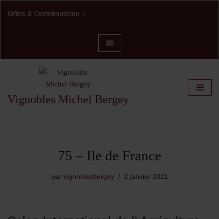
Gîtes & Oenotourisme ↓
Oenotourisme
Les gîtes
Aller
Location de salle
Vignobles Michel Bergey
au
contenu
75 – Ile de France
par
vignoblesbergey
2 janvier 2021