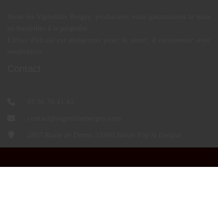
Nous les Vignobles Bergey, producteur, vous garantissons la mise
en bouteilles à la propriété.
L'abus d'alcool est dangereux pour la santé, à consommer avec
modération.
Contact
05 56 76 41 42
contact@vignoblesbergey.com
2807 Route de Damis 33490 Sainte Foy la Longue
Vignobles Michel Bergey | contact@vignoblesbergey.com
Mon compte
Mes commandes
Mentions légales & données
Conditions générales de vente
Informations sur les cookies